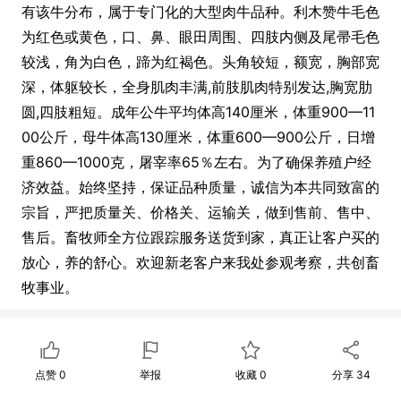
有该牛分布，属于专门化的大型肉牛品种。利木赞牛毛色
为红色或黄色，口、鼻、眼田周围、四肢内侧及尾帚毛色
较浅，角为白色，蹄为红褐色。头角较短，额宽，胸部宽
深，体躯较长，全身肌肉丰满,前肢肌肉特别发达,胸宽肋
圆,四肢粗短。成年公牛平均体高140厘米，体重900—11
00公斤，母牛体高130厘米，体重600—900公斤，日增
重860—1000克，屠宰率65％左右。为了确保养殖户经
济效益。始终坚持，保证品种质量，诚信为本共同致富的
宗旨，严把质量关、价格关、运输关，做到售前、售中、
售后。畜牧师全方位跟踪服务送货到家，真正让客户买的
放心，养的舒心。欢迎新老客户来我处参观考察，共创畜
牧事业。
点赞
0
举报
收藏
0
分享
34