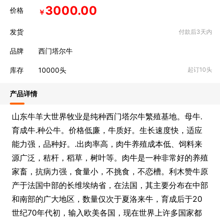
3000.00
价格
￥
发货
付款后3天内
品牌
西门塔尔牛
库存
10000
头
起订10头
产品详情
山东牛羊大世界牧业是纯种西门塔尔牛繁殖基地。母牛.
育成牛.种公牛。价格低廉，牛质好。生长速度快，适应
能力强，品种好。.出肉率高，肉牛养殖成本低、饲料来
源广泛，秸杆，稻草，树叶等。肉牛是一种非常好的养殖
家畜，抗病力强，食量小，不挑食，不恋槽。利木赞牛原
产于法国中部的长维埃纳省，在法国，其主要分布在中部
和南部的广大地区，数量仅次于夏洛来牛，育成后于20
世纪70年代初，输入欧美各国，现在世界上许多国家都